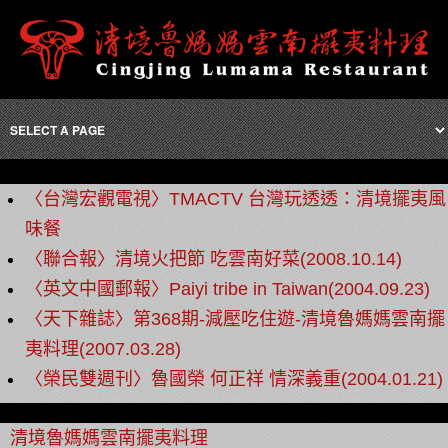
〈台灣宏觀電視〉TMACTV 台灣玩透透：清境擺夷風
味餐
〈聯合報〉清境火把節 吃雲南好菜(2008.10.14)
〈英文中國郵報〉Paiyi tribe in Taiwan(2004.09.23)
〈天下雜誌〉第368期-減壓吃住遊-清境魯媽媽雲南擺
夷料理(2007.03.28)
〈榮民雙週刊〉魯國榮 何正祥 情深義重(2004.01.21)
清境魯媽媽雲南擺夷料理